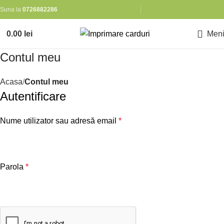
Suna la
0726882286
0.00
lei
Men
Contul meu
Acasa
Contul meu
Autentificare
Nume utilizator sau adresă email
*
Parola
*